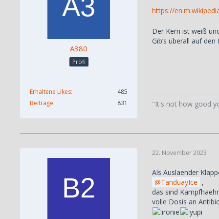
https://en.m.wikipedi
Der Kern ist weiß und
Gib’s überall auf den
A380
Profi
Erhaltene Likes
485
Beiträge
831
"It's not how good y
22. November 2023
Als Auslaender Klapp
TanduayIce
,
das sind Kampfhaehne
volle Dosis an Antib