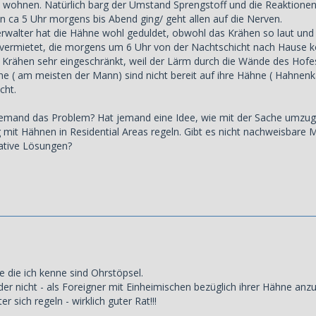
 wohnen. Natürlich barg der Umstand Sprengstoff und die Reaktionen
 ca 5 Uhr morgens bis Abend ging/ geht allen auf die Nerven.
walter hat die Hähne wohl geduldet, obwohl das Krähen so laut und st
vermietet, die morgens um 6 Uhr von der Nachtschicht nach Hause k
 Krähen sehr eingeschränkt, weil der Lärm durch die Wände des Hofes
ne ( am meisten der Mann) sind nicht bereit auf ihre Hähne ( Hahnen
cht.
jemand das Problem? Hat jemand eine Idee, wie mit der Sache umzu
 mit Hähnen in Residential Areas regeln. Gibt es nicht nachweisbare M
native Lösungen?
ve die ich kenne sind Ohrstöpsel.
oder nicht - als Foreigner mit Einheimischen bezüglich ihrer Hähne anz
r sich regeln - wirklich guter Rat!!!