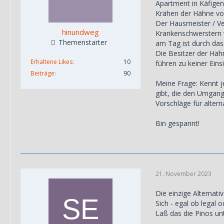
Apartment in Käfigen
Krähen der Hähne von
Der Hausmeister / Ver
hinundweg
Krankenschwerstern 
Themenstarter
am Tag ist durch das
Die Besitzer der Häh
Erhaltene Likes
10
führen zu keiner Einsi
Beiträge
90
Meine Frage: Kennt 
gibt, die den Umgang
Vorschläge für alter
Bin gespannt!
21. November 2023
Die einzige Alternati
Sich - egal ob legal 
Laß das die Pinos unte