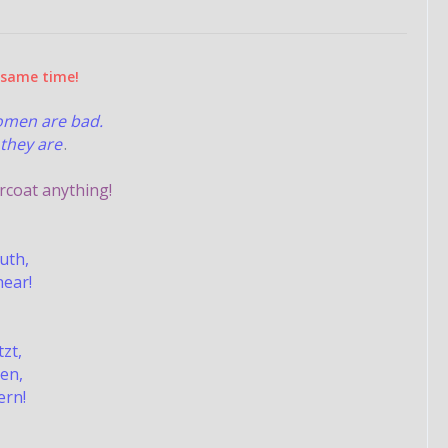
e same time!
women are bad.
they are
.
rcoat anything!
ruth,
hear!
zt,
en,
ern!