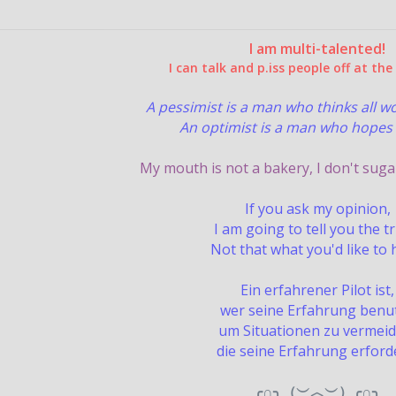
I am multi-talented!
I can talk and p.iss people off at th
A pessimist is a man who thinks all 
An optimist is a man who hopes 
My mouth is not a bakery, I don't suga
If you ask my opinion,
I am going to tell you the t
Not that what you'd like to 
Ein erfahrener Pilot ist,
wer seine Erfahrung benut
um Situationen zu vermeid
die seine Erfahrung erford
╭∩╮（︶︿︶）╭∩╮